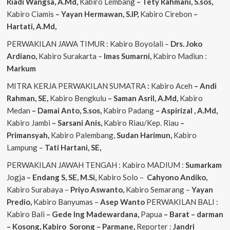
Riadi Wangsa, A.Md,
Kabiro Lembang
– Tety Rahmani, S.sos,
Kabiro Ciamis
– Yayan Hermawan, S.IP,
Kabiro Cirebon
–
Hartati, A.Md,
PERWAKILAN JAWA TIMUR : Kabiro Boyolali –
Drs. Joko
Ardiano,
Kabiro Surakarta –
Imas
Sumarni,
Kabiro Madiun :
Markum
MITRA KERJA PERWAKILAN SUMATRA
:
Kabiro Aceh
– Andi
Rahman, SE,
Kabiro Bengkulu
– Saman Asril, A.Md,
Kabiro
Medan
– Damai Anto, S.sos,
Kabiro Padang
– Aspirizal , A.Md,
Kabiro Jambi
– Sarsani Anis,
Kabiro Riau/Kep. Riau
–
Primansyah,
Kabiro Palembang,
Sudan
Harimun,
Kabiro
Lampung –
Tati Hartani, SE,
PERWAKILAN JAWAH TENGAH : Kabiro MADIUM :
Sumarkam
Jogja
– Endang S, SE, M.Si,
Kabiro Solo –
Cahyono
Andiko,
Kabiro Surabaya –
Priyo
Aswanto,
Kabiro Semarang –
Yayan
Predio,
Kabiro Banyumas –
Asep
Wanto
PERWAKILAN BALI :
Kabiro Bali
– Gede
Ing
Madewardana,
Papua
– Barat – darman
– Kosong, Kabiro Sorong – Parmane,
Reporter :
Jandri