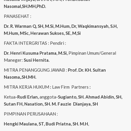
Nasomal,SH.MH,PhD.
PANASEHAT :
Dr. R. Warman Q, SH, M.Si, M.Hum, Dr, Waqkimansyah, S.H,
M.Hum, MSc, Herawan Sukses, SE, M,Si
FAKTA INTERGRITAS : Pendiri :
Dr. Henri Kusuma
Pratama, M.Si,
Pimpinan Umum/General
Maneger:
Susi Hernita.
MITRA PENANGGUNG JAWAB :
Prof. Dr. KH. Sultan
Nasoma,.SH.MH.
MITRA KERJA HUKUM
:
Law Firm Partners
:
Ketua
-Rudi Erlan,
anggota
-Sugianto, SH. Ahmad Abidin, SH,
Sutan FH, Nasation, SH. M. Fauzie Dianjaya, SH
PIMPINAN PERUSAHAAN :
Hengki Maulana, ST, Budi Priatna, SH. M.H
,