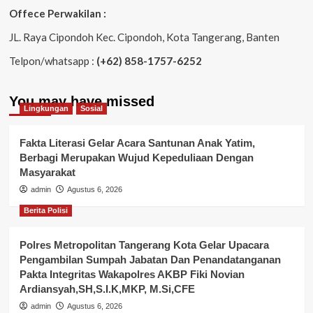
Offece Perwakilan :
JL. Raya Cipondoh Kec. Cipondoh, Kota Tangerang, Banten
Telpon/whatsapp :
(+62) 858-1757-6252
You may have missed
Lingkungan
Sosial
Fakta Literasi Gelar Acara Santunan Anak Yatim,
Berbagi Merupakan Wujud Kepeduliaan Dengan
Masyarakat
admin
Agustus 6, 2026
Berita Polisi
Polres Metropolitan Tangerang Kota Gelar Upacara
Pengambilan Sumpah Jabatan Dan Penandatanganan
Pakta Integritas Wakapolres AKBP Fiki Novian
Ardiansyah,SH,S.I.K,MKP, M.Si,CFE
admin
Agustus 6, 2026