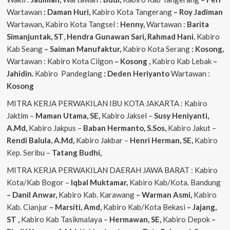
Wartawan
: Daman Huri,
Kabiro Kota Tangerang
– Roy Jadiman
Wartawan
,
Kabiro Kota Tangsel :
Henny,
Wartawan :
Barita
Simanjuntak, ST
,
Hendra
Gunawan Sari, Rahmad Hani.
Kabiro
Kab Seang
–
Saiman Manufaktur,
Kabiro Kota Serang
: Kosong,
Wartawan : Kabiro Kota Cilgon
–
Kosong
,
Kabiro Kab Lebak
–
Jahidin.
Kabiro Pandeglang
: Deden Heriyanto
Wartawan :
Kosong
MITRA KERJA PERWAKILAN IBU KOTA JAKARTA : Kabiro
Jaktim –
Maman Utama, SE,
Kabiro Jaksel –
Susy Heniyanti,
A.Md,
Kabiro Jakpus –
Baban Hermanto, S.Sos,
Kabiro Jakut –
Rendi
Balula, A.Md,
Kabiro Jakbar –
Henri Herman, SE,
Kabiro
Kep. Seribu –
Tatang Budhi,
MITRA KERJA PERWAKILAN DAERAH JAWA BARAT : Kabiro
Kota/Kab Bogor –
Iqbal
Muktamar,
Kabiro Kab/Kota. Bandung
– Danil Anwar,
Kabiro Kab. Karawang
– Warman Asmi,
Kabiro
Kab. Cianjur
– Marsiti, Amd,
Kabiro Kab/Kota Bekasi
– Jajang,
ST
,
Kabiro Kab Tasikmalaya –
Hermawan, SE,
Kabiro Depok
–