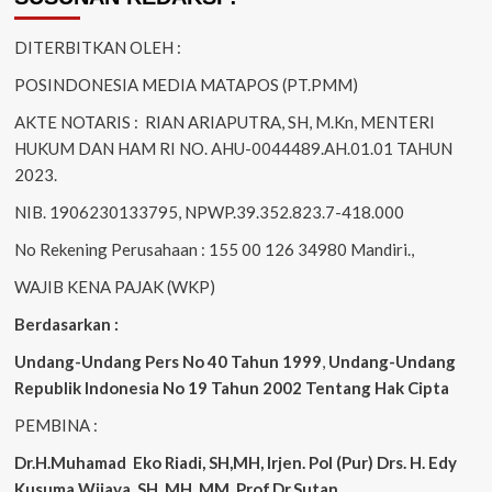
DITERBITKAN OLEH :
POSINDONESIA MEDIA MATAPOS (PT.PMM)
AKTE NOTARIS : RIAN ARIAPUTRA, SH, M.Kn, MENTERI
HUKUM DAN HAM RI NO. AHU-0044489.AH.01.01 TAHUN
2023.
NIB. 1906230133795, NPWP.39.352.823.7-418.000
No Rekening Perusahaan : 155 00 126 34980 Mandiri.,
WAJIB KENA PAJAK (WKP)
Berdasarkan :
Undang-Undang Pers No 40 Tahun 1999
,
Undang-Undang
Republik Indonesia No 19 Tahun 2002 Tentang Hak Cipta
PEMBINA :
Dr.H.Muhamad
Eko
Riadi, SH,MH, Irjen. Pol (Pur) Drs. H. Edy
Kusuma Wijaya, SH. MH, MM, Prof.Dr.Sutan