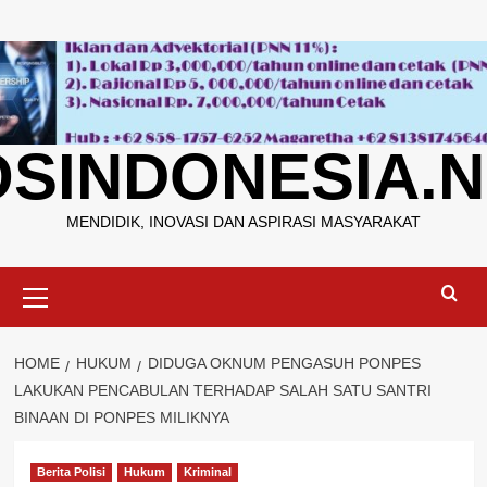
Skip
to
content
OSINDONESIA.N
MENDIDIK, INOVASI DAN ASPIRASI MASYARAKAT
Primary
Menu
HOME
HUKUM
DIDUGA OKNUM PENGASUH PONPES
LAKUKAN PENCABULAN TERHADAP SALAH SATU SANTRI
BINAAN DI PONPES MILIKNYA
Berita Polisi
Hukum
Kriminal