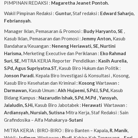
PIMPINAN REDAKSI :
Magaretha Jeanet Pontoh.
Wakil Pimpinan Redaksi :
Guntur,
Staf redaksi
: Edward Saharjo,
Febriansyah
.
Manager Iklan, Pemasaran & Promosi :
Budy Haryanto, SE
,
Kasub Iklan, Pemasaran dan Promosi :
Jemmy Anton,
Kasub
Bandahara/Keuangan :
Neneng
Heriawati, SE, Nurtini
Harisma,
Merketing Executive dan Periklanan :
Eko
Rahmad
Suri, SE,
MITRA KERJA Reporter Pendidikan :
Kasih Aurelia,
S.Pd, Agus
Supriyatna.ST,
Kasub Biro Hukum dan Politik :
Jonson Paradi.
Kepala Biro Investigasi & Konsultasi , Kosong,
Kasub Biro Kesehatan dan Kriminal
: Kosong
Wartawan
:
Darmawan,
Kasub Umum
: Akh Hujaemi, S.Pd.I, S.Pd,
Kasub
Bidang Kampus :
Nazarudin
Ishak, S.Pd, M.Pd , Yansyah,
Jalaludin, S.Hi,
Kasub Biro Jabotabek :
Herawati
Wartawan :
Ardiansyah, Nursiah, Sutisna
Mitra Kerja, Staf Redaksi : Sain
Grafindosika – Alfa Mahakarya-
Sutani
MITRA KERJA : BIRO-BIRO : Biro Banten – Kapala
, R. Manik
,
Wakil :
Jadiman,
Wartawan
: Budi,
Kabiro Kab Tangerang
–
Feri