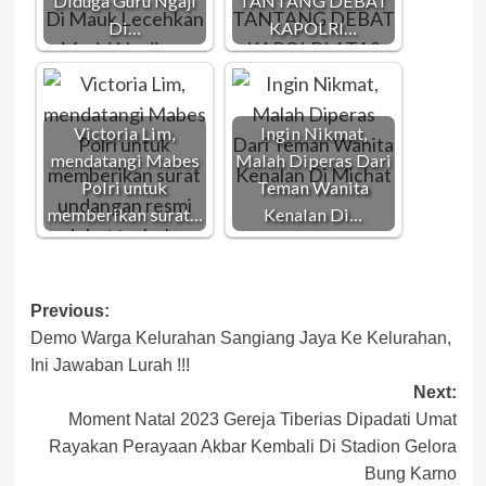
Diduga Guru Ngaji
TANTANG DEBAT
Di…
KAPOLRI…
Victoria Lim,
Ingin Nikmat,
mendatangi Mabes
Malah Diperas Dari
Polri untuk
Teman Wanita
memberikan surat…
Kenalan Di…
Post
Previous:
Demo Warga Kelurahan Sangiang Jaya Ke Kelurahan,
navigation
Ini Jawaban Lurah !!!
Next:
Moment Natal 2023 Gereja Tiberias Dipadati Umat
Rayakan Perayaan Akbar Kembali Di Stadion Gelora
Bung Karno