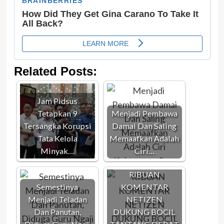
Related Posts:
Jam Pidsus
Tetapkan 9
Menjadi Pembawa
Tersangka Korupsi
Damai Dan Saling
Tata Kelola
Memaafkan Adalah
Minyak…
Ciri…
RIBUAN
Semestinya
KOMENTAR
Menjadi Teladan
NETIZEN
Dan Panutan,
DUKUNG BOCIL