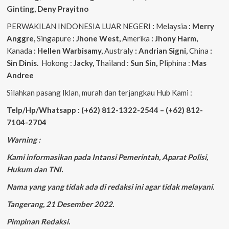
Ginting, Deny Prayitno
PERWAKILAN INDONESIA LUAR NEGERI
:
Melaysia
: Merry
Anggre,
Singapure
: Jhone West,
Amerika
: Jhony Harm,
Kanada
: Hellen Warbisamy,
Australy
: Andrian
Signi,
China
:
Sin Dinis.
Hokong :
Jacky,
Thailand :
Sun Sin,
Pliphina :
Mas
Andree
Silahkan pasang Iklan, murah dan terjangkau Hub Kami :
Telp/Hp/Whatsapp : (+62) 812-1322-2544 – (+62) 812-
7104-2704
Warning :
Kami informasikan pada Intansi Pemerintah, Aparat Polisi,
Hukum dan TNI.
Nama yang yang tidak ada di redaksi ini agar tidak melayani.
Tangerang, 21 Desember 2022.
Pimpinan Redaksi.