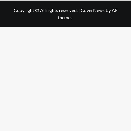
Copyright © All rights reserved.
|
CoverNews
by AF
themes.